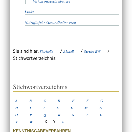
Verfahrensbeschreibungen
Links
Notruftafel / Gesundheitswesen
Sie sind hier:
/
/
/
Startseite
Aktuell
Service BW
Stichwortverzeichnis
Stichwortverzeichnis
A
B
C
D
E
F
G
H
I
J
K
L
M
N
O
P
Q
R
S
T
U
X
Y
V
W
Z
KENNTNISGABEVERFAHREN