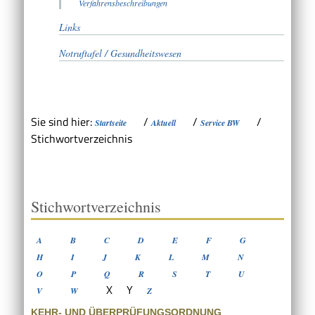
Verfahrensbeschreibungen
Links
Notruftafel / Gesundheitswesen
Sie sind hier:
/
/
/
Startseite
Aktuell
Service BW
Stichwortverzeichnis
Stichwortverzeichnis
A
B
C
D
E
F
G
H
I
J
K
L
M
N
O
P
Q
R
S
T
U
X
Y
V
W
Z
KEHR- UND ÜBERPRÜFUNGSORDNUNG