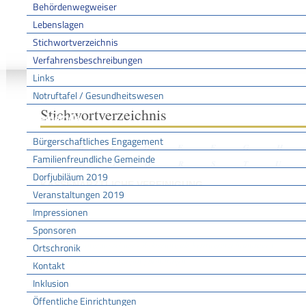
Behördenwegweiser
Lebenslagen
Stichwortverzeichnis
Sie sind hier:
/
/
/
Stichwo
Startseite
Aktuell
Service BW
Verfahrensbeschreibungen
Links
Notruftafel / Gesundheitswesen
Stichwortverzeichnis
Gemeinde
Bürgerschaftliches Engagement
A
B
C
D
E
F
G
H
Familienfreundliche Gemeinde
N
O
P
Q
R
S
T
U
Dorfjubiläum 2019
KASSENÄRZTLICHE VEREINIGUNG
Veranstaltungen 2019
Impressionen
Sponsoren
Leistungen
Zulassungsausschuss - Zulassung als Vertragsarzt beantragen
Ortschronik
Arztregister - Eintragung beantragen
Kontakt
Inklusion
Öffentliche Einrichtungen