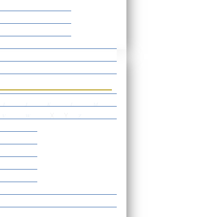
rtverzeichnis
I
J
K
L
M
X
Y
V
W
Z