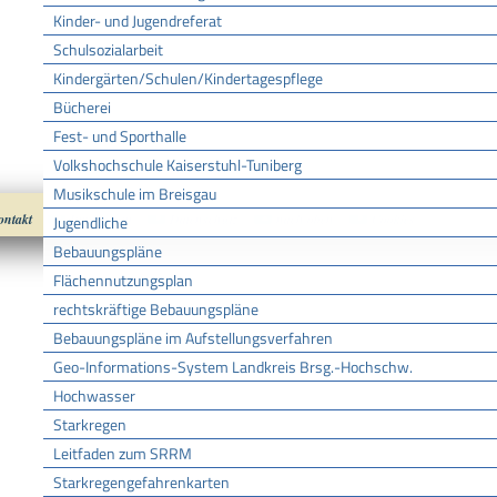
Kinder- und Jugendreferat
Schulsozialarbeit
Kindergärten/Schulen/Kindertagespflege
Bücherei
Fest- und Sporthalle
Volkshochschule Kaiserstuhl-Tuniberg
Musikschule im Breisgau
ontakt
Impressum
Datenschutz
nach oben
Cookies
Jugendliche
Bebauungspläne
Flächennutzungsplan
rechtskräftige Bebauungspläne
Bebauungspläne im Aufstellungsverfahren
Geo-Informations-System Landkreis Brsg.-Hochschw.
Hochwasser
Starkregen
Leitfaden zum SRRM
Starkregengefahrenkarten