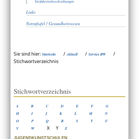
Verfahrensbeschreibungen
Links
Notruftafel / Gesundheitswesen
Sie sind hier:
/
/
/
Startseite
Aktuell
Service BW
Stichwortverzeichnis
Stichwortverzeichnis
A
B
C
D
E
F
G
H
I
J
K
L
M
N
O
P
Q
R
S
T
U
X
Y
V
W
Z
JUGENDKUNSTSCHULEN