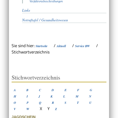
Verfahrensbeschreibungen
Links
Notruftafel / Gesundheitswesen
Sie sind hier:
/
/
/
Startseite
Aktuell
Service BW
Stichwortverzeichnis
Stichwortverzeichnis
A
B
C
D
E
F
G
H
I
J
K
L
M
N
O
P
Q
R
S
T
U
X
Y
V
W
Z
JAGDSCHEIN