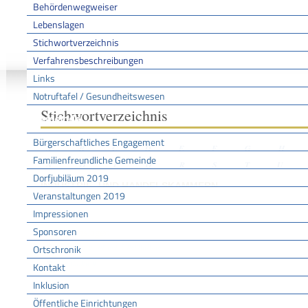
Behördenwegweiser
Lebenslagen
Stichwortverzeichnis
Sie sind hier:
/
/
/
Stichwo
Startseite
Aktuell
Service BW
Verfahrensbeschreibungen
Links
Notruftafel / Gesundheitswesen
Stichwortverzeichnis
Gemeinde
Bürgerschaftliches Engagement
A
B
C
D
E
F
G
H
Familienfreundliche Gemeinde
N
O
P
Q
R
S
T
U
Dorfjubiläum 2019
INDUSTRIE- UND HANDELSKAMMERN
Veranstaltungen 2019
Impressionen
Sponsoren
Lebenslagen
Beratung vor der Übernahme
Ortschronik
Praktikum
Kontakt
Inklusion
Öffentliche Einrichtungen