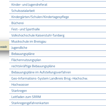
Kinder- und Jugendreferat
Schulsozialarbeit
Kindergärten/Schulen/Kindertagespflege
Bücherei
Fest- und Sporthalle
Volkshochschule Kaiserstuhl-Tuniberg
Musikschule im Breisgau
ontakt
Impressum
Datenschutz
nach oben
Cookies
Jugendliche
Bebauungspläne
Flächennutzungsplan
rechtskräftige Bebauungspläne
Bebauungspläne im Aufstellungsverfahren
Geo-Informations-System Landkreis Brsg.-Hochschw.
Hochwasser
Starkregen
Leitfaden zum SRRM
Starkregengefahrenkarten