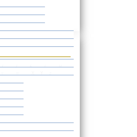
rtverzeichnis
I
J
K
L
M
X
Y
V
W
Z