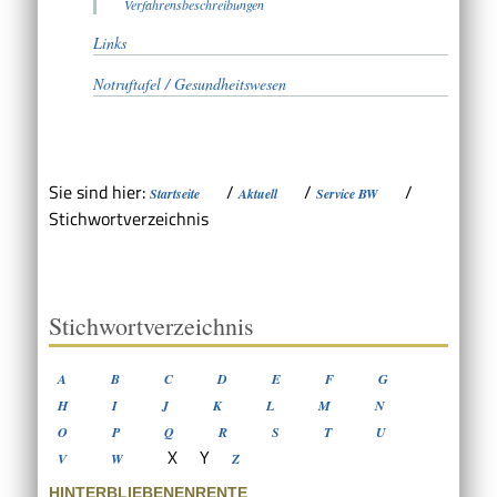
Verfahrensbeschreibungen
Links
Notruftafel / Gesundheitswesen
Sie sind hier:
/
/
/
Startseite
Aktuell
Service BW
Stichwortverzeichnis
Stichwortverzeichnis
A
B
C
D
E
F
G
H
I
J
K
L
M
N
O
P
Q
R
S
T
U
X
Y
V
W
Z
HINTERBLIEBENENRENTE