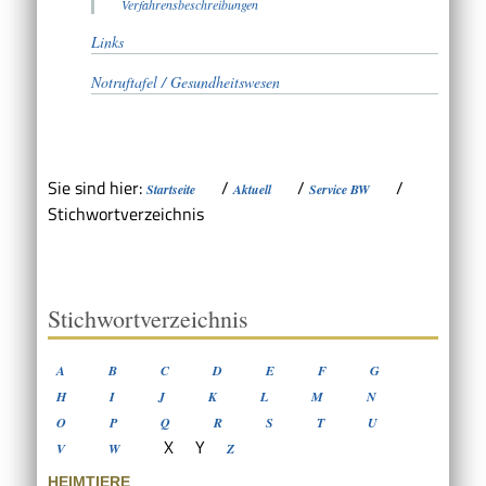
Verfahrensbeschreibungen
Links
Notruftafel / Gesundheitswesen
Sie sind hier:
/
/
/
Startseite
Aktuell
Service BW
Stichwortverzeichnis
Stichwortverzeichnis
A
B
C
D
E
F
G
H
I
J
K
L
M
N
O
P
Q
R
S
T
U
X
Y
V
W
Z
HEIMTIERE