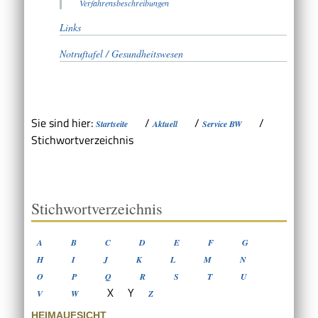
Verfahrensbeschreibungen
Links
Notruftafel / Gesundheitswesen
Sie sind hier:
/
/
/
Startseite
Aktuell
Service BW
Stichwortverzeichnis
Stichwortverzeichnis
A
B
C
D
E
F
G
H
I
J
K
L
M
N
O
P
Q
R
S
T
U
X
Y
V
W
Z
HEIMAUFSICHT