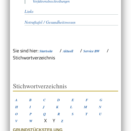
Verfahrensbeschreibungen
Links
Notruftafel / Gesundheitswesen
Sie sind hier:
/
/
/
Startseite
Aktuell
Service BW
Stichwortverzeichnis
Stichwortverzeichnis
A
B
C
D
E
F
G
H
I
J
K
L
M
N
O
P
Q
R
S
T
U
X
Y
V
W
Z
GRUNDSTÜCKSTEILUNG