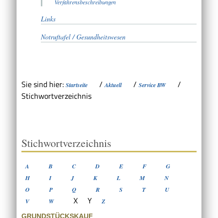
Verfahrensbeschreibungen
Links
Notruftafel / Gesundheitswesen
Sie sind hier:
/
/
/
Startseite
Aktuell
Service BW
Stichwortverzeichnis
Stichwortverzeichnis
A
B
C
D
E
F
G
H
I
J
K
L
M
N
O
P
Q
R
S
T
U
X
Y
V
W
Z
GRUNDSTÜCKSKAUF