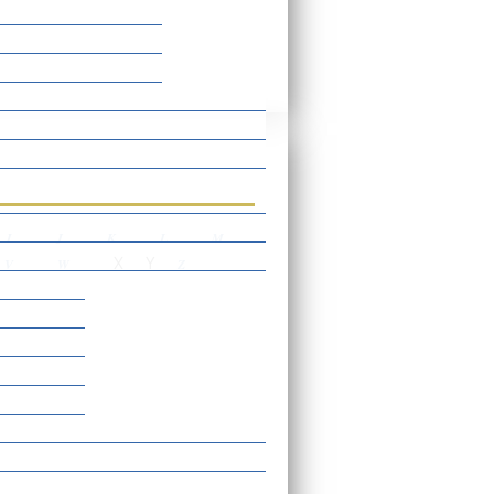
rtverzeichnis
I
J
K
L
M
X
Y
V
W
Z