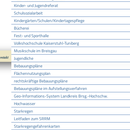
Organisationseinheiten
Kinder- und Jugendreferat
Sozialamt
Schulsozialarbeit
Kindergärten/Schulen/Kindertagespflege
Bücherei
Fest- und Sporthalle
Volkshochschule Kaiserstuhl-Tuniberg
Musikschule im Breisgau
ontakt
Impressum
Datenschutz
nach oben
Cookies
Jugendliche
Bebauungspläne
Flächennutzungsplan
rechtskräftige Bebauungspläne
Bebauungspläne im Aufstellungsverfahren
Geo-Informations-System Landkreis Brsg.-Hochschw.
Hochwasser
Starkregen
Leitfaden zum SRRM
Starkregengefahrenkarten