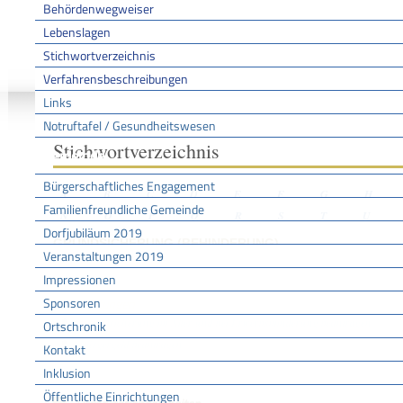
Behördenwegweiser
Lebenslagen
Stichwortverzeichnis
Sie sind hier:
/
/
/
Stichwo
Startseite
Aktuell
Service BW
Verfahrensbeschreibungen
Links
Notruftafel / Gesundheitswesen
Stichwortverzeichnis
Gemeinde
Bürgerschaftliches Engagement
A
B
C
D
E
F
G
H
Familienfreundliche Gemeinde
N
O
P
Q
R
S
T
U
Dorfjubiläum 2019
GRUNDSICHERUNG (BEHINDERUNG)
Veranstaltungen 2019
Impressionen
Sponsoren
Leistungen
Grundsicherung im Alter und bei Erwerbsminderung beantragen
Ortschronik
Bürgergeld beantragen
Kontakt
Inklusion
Öffentliche Einrichtungen