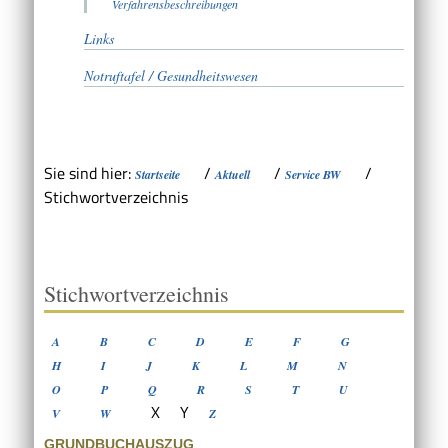
Verfahrensbeschreibungen
Links
Notruftafel / Gesundheitswesen
Sie sind hier:
/
/
/
Startseite
Aktuell
Service BW
Stichwortverzeichnis
Stichwortverzeichnis
A
B
C
D
E
F
G
H
I
J
K
L
M
N
O
P
Q
R
S
T
U
X
Y
V
W
Z
GRUNDBUCHAUSZUG