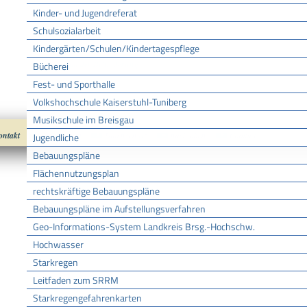
Kinder- und Jugendreferat
Lebenslagen
Schulsozialarbeit
Dauernde Einbuße der Beweglichkeit
Kindergärten/Schulen/Kindertagespflege
Merkzeichen
Grad der Behinderung
Bücherei
Fest- und Sporthalle
Volkshochschule Kaiserstuhl-Tuniberg
Musikschule im Breisgau
ontakt
Impressum
Datenschutz
nach oben
Cookies
Jugendliche
Bebauungspläne
Flächennutzungsplan
rechtskräftige Bebauungspläne
Bebauungspläne im Aufstellungsverfahren
Geo-Informations-System Landkreis Brsg.-Hochschw.
Hochwasser
Starkregen
Leitfaden zum SRRM
Starkregengefahrenkarten