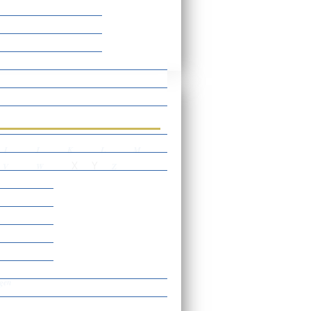
rtverzeichnis
I
J
K
L
M
X
Y
V
W
Z
agen