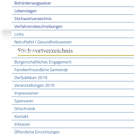
Behördenwegweiser
Lebenslagen
Stichwortverzeichnis
Sie sind hier:
/
/
/
Stichwo
Startseite
Aktuell
Service BW
Verfahrensbeschreibungen
Links
Notruftafel / Gesundheitswesen
Stichwortverzeichnis
Gemeinde
Bürgerschaftliches Engagement
A
B
C
D
E
F
G
H
Familienfreundliche Gemeinde
N
O
P
Q
R
S
T
U
Dorfjubiläum 2019
GRAD DER BEHINDERUNG
Veranstaltungen 2019
Impressionen
Sponsoren
Leistungen
Schwerbehindertenausweis beantragen
Ortschronik
Neufeststellung einer Behinderung beantragen
Kontakt
Gleichstellung einer Behinderung mit einer Schwerbehinderung beantr
Inklusion
Öffentliche Einrichtungen