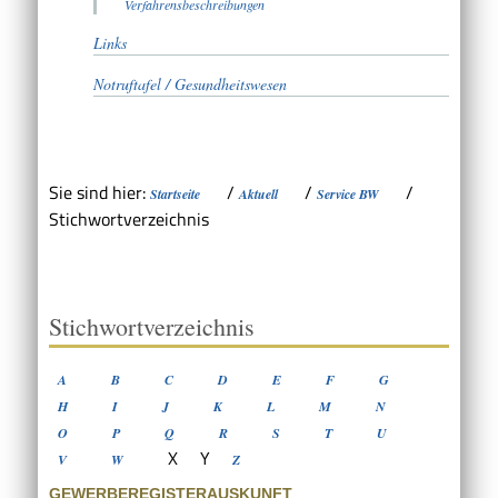
Verfahrensbeschreibungen
Links
Notruftafel / Gesundheitswesen
Sie sind hier:
/
/
/
Startseite
Aktuell
Service BW
Stichwortverzeichnis
Stichwortverzeichnis
A
B
C
D
E
F
G
H
I
J
K
L
M
N
O
P
Q
R
S
T
U
X
Y
V
W
Z
GEWERBEREGISTERAUSKUNFT