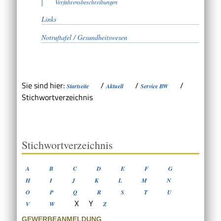
Verfahrensbeschreibungen
Links
Notruftafel / Gesundheitswesen
Sie sind hier:
/
/
/
Startseite
Aktuell
Service BW
Stichwortverzeichnis
Stichwortverzeichnis
A
B
C
D
E
F
G
H
I
J
K
L
M
N
O
P
Q
R
S
T
U
X
Y
V
W
Z
GEWERBEANMELDUNG