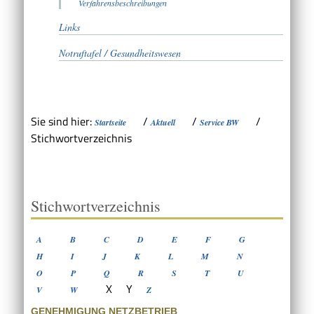
Verfahrensbeschreibungen
Links
Notruftafel / Gesundheitswesen
Sie sind hier:
/
/
/
Startseite
Aktuell
Service BW
Stichwortverzeichnis
Stichwortverzeichnis
A
B
C
D
E
F
G
H
I
J
K
L
M
N
O
P
Q
R
S
T
U
X
Y
V
W
Z
GENEHMIGUNG NETZBETRIEB