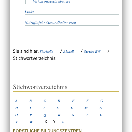
Verfahrensbeschreibungen
Links
Notruftafel / Gesundheitswesen
Sie sind hier:
/
/
/
Startseite
Aktuell
Service BW
Stichwortverzeichnis
Stichwortverzeichnis
A
B
C
D
E
F
G
H
I
J
K
L
M
N
O
P
Q
R
S
T
U
X
Y
V
W
Z
FORSTLICHE BILDUNGSZENTREN