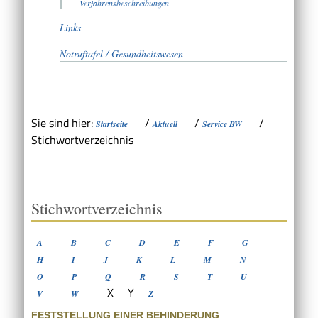
Verfahrensbeschreibungen
Links
Notruftafel / Gesundheitswesen
Sie sind hier:
/
/
/
Startseite
Aktuell
Service BW
Stichwortverzeichnis
Stichwortverzeichnis
A
B
C
D
E
F
G
H
I
J
K
L
M
N
O
P
Q
R
S
T
U
X
Y
V
W
Z
FESTSTELLUNG EINER BEHINDERUNG