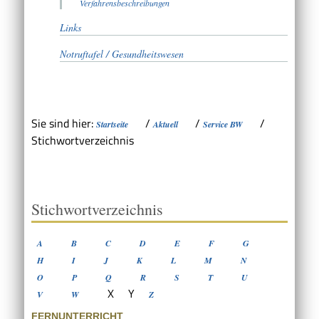
Verfahrensbeschreibungen
Links
Notruftafel / Gesundheitswesen
Sie sind hier:
/
/
/
Startseite
Aktuell
Service BW
Stichwortverzeichnis
Stichwortverzeichnis
A
B
C
D
E
F
G
H
I
J
K
L
M
N
O
P
Q
R
S
T
U
X
Y
V
W
Z
FERNUNTERRICHT