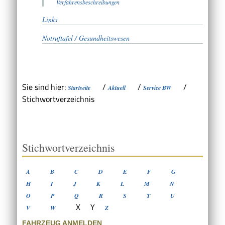
Verfahrensbeschreibungen
Links
Notruftafel / Gesundheitswesen
Sie sind hier:
/
/
/
Startseite
Aktuell
Service BW
Stichwortverzeichnis
Stichwortverzeichnis
A
B
C
D
E
F
G
H
I
J
K
L
M
N
O
P
Q
R
S
T
U
X
Y
V
W
Z
FAHRZEUG ANMELDEN