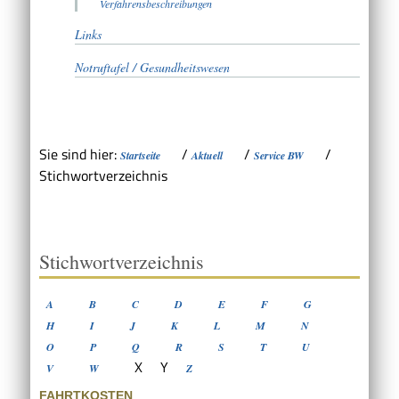
Verfahrensbeschreibungen
Links
Notruftafel / Gesundheitswesen
Sie sind hier:
/
/
/
Startseite
Aktuell
Service BW
Stichwortverzeichnis
Stichwortverzeichnis
A
B
C
D
E
F
G
H
I
J
K
L
M
N
O
P
Q
R
S
T
U
X
Y
V
W
Z
FAHRTKOSTEN