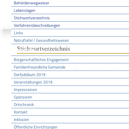
Behördenwegweiser
Lebenslagen
Stichwortverzeichnis
Sie sind hier:
/
/
/
Stichwo
Startseite
Aktuell
Service BW
Verfahrensbeschreibungen
Links
Notruftafel / Gesundheitswesen
Stichwortverzeichnis
Gemeinde
Bürgerschaftliches Engagement
A
B
C
D
E
F
G
H
Familienfreundliche Gemeinde
N
O
P
Q
R
S
T
U
Dorfjubiläum 2019
FAHRERKARTE
Veranstaltungen 2019
Impressionen
Sponsoren
Leistungen
Kraftfahrzeug - Fahrerkarte beantragen
Ortschronik
Kontakt
Inklusion
Öffentliche Einrichtungen