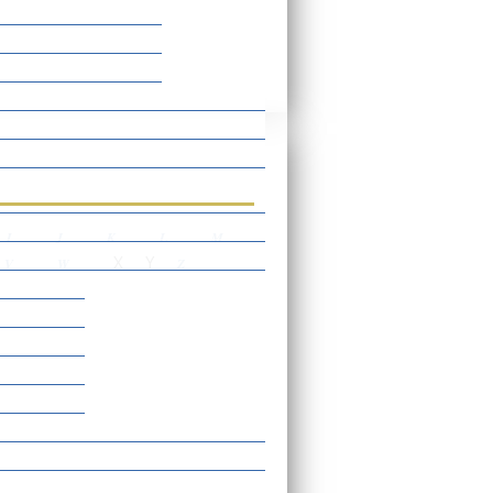
rtverzeichnis
I
J
K
L
M
X
Y
V
W
Z