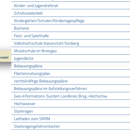
Kinder- und Jugendreferat
Schulsozialarbeit
Kindergärten/Schulen/Kindertagespflege
Bücherei
Fest- und Sporthalle
Volkshochschule Kaiserstuhl-Tuniberg
Musikschule im Breisgau
ontakt
Impressum
Datenschutz
nach oben
Cookies
Jugendliche
Bebauungspläne
Flächennutzungsplan
rechtskräftige Bebauungspläne
Bebauungspläne im Aufstellungsverfahren
Geo-Informations-System Landkreis Brsg.-Hochschw.
Hochwasser
Starkregen
Leitfaden zum SRRM
Starkregengefahrenkarten