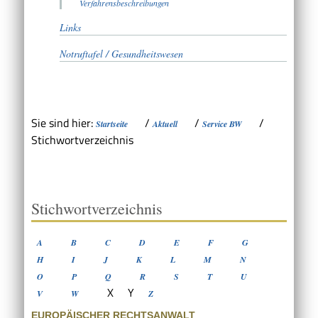
Verfahrensbeschreibungen
Links
Notruftafel / Gesundheitswesen
Sie sind hier:
/
/
/
Startseite
Aktuell
Service BW
Stichwortverzeichnis
Stichwortverzeichnis
A
B
C
D
E
F
G
H
I
J
K
L
M
N
O
P
Q
R
S
T
U
X
Y
V
W
Z
EUROPÄISCHER RECHTSANWALT