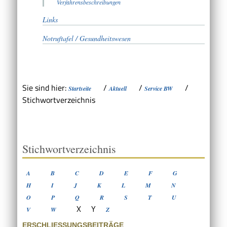
Verfahrensbeschreibungen
Links
Notruftafel / Gesundheitswesen
Sie sind hier:
/
/
/
Startseite
Aktuell
Service BW
Stichwortverzeichnis
Stichwortverzeichnis
A
B
C
D
E
F
G
H
I
J
K
L
M
N
O
P
Q
R
S
T
U
X
Y
V
W
Z
ERSCHLIESSUNGSBEITRÄGE