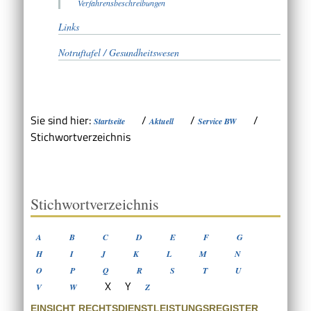
Verfahrensbeschreibungen
Links
Notruftafel / Gesundheitswesen
Sie sind hier:
/
/
/
Startseite
Aktuell
Service BW
Stichwortverzeichnis
Stichwortverzeichnis
A
B
C
D
E
F
G
H
I
J
K
L
M
N
O
P
Q
R
S
T
U
X
Y
V
W
Z
EINSICHT RECHTSDIENSTLEISTUNGSREGISTER