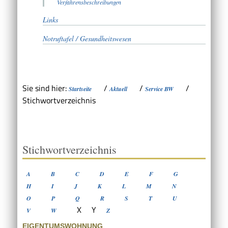
Verfahrensbeschreibungen
Links
Notruftafel / Gesundheitswesen
Sie sind hier:
/
/
/
Startseite
Aktuell
Service BW
Stichwortverzeichnis
Stichwortverzeichnis
A
B
C
D
E
F
G
H
I
J
K
L
M
N
O
P
Q
R
S
T
U
X
Y
V
W
Z
EIGENTUMSWOHNUNG