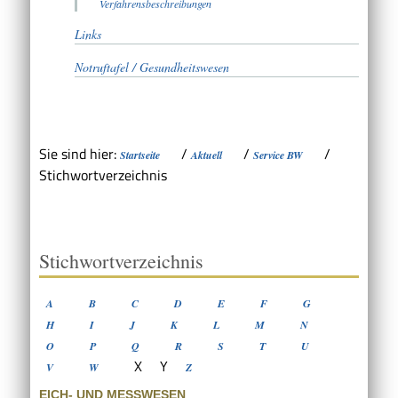
Verfahrensbeschreibungen
Links
Notruftafel / Gesundheitswesen
Sie sind hier:
/
/
/
Startseite
Aktuell
Service BW
Stichwortverzeichnis
Stichwortverzeichnis
A
B
C
D
E
F
G
H
I
J
K
L
M
N
O
P
Q
R
S
T
U
X
Y
V
W
Z
EICH- UND MESSWESEN