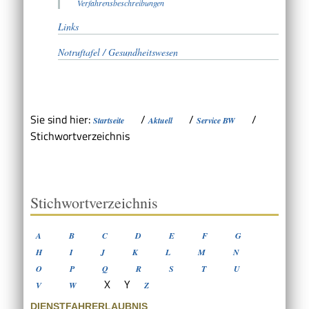
Verfahrensbeschreibungen
Links
Notruftafel / Gesundheitswesen
Sie sind hier:
/
/
/
Startseite
Aktuell
Service BW
Stichwortverzeichnis
Stichwortverzeichnis
A
B
C
D
E
F
G
H
I
J
K
L
M
N
O
P
Q
R
S
T
U
X
Y
V
W
Z
DIENSTFAHRERLAUBNIS