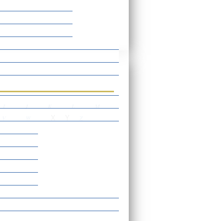
rtverzeichnis
I
J
K
L
M
X
Y
V
W
Z