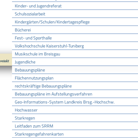
Kinder- und Jugendreferat
Schulsozialarbeit
Kindergärten/Schulen/Kindertagespflege
Bücherei
Fest- und Sporthalle
Volkshochschule Kaiserstuhl-Tuniberg
Musikschule im Breisgau
ontakt
Impressum
Datenschutz
nach oben
Cookies
Jugendliche
Bebauungspläne
Flächennutzungsplan
rechtskräftige Bebauungspläne
Bebauungspläne im Aufstellungsverfahren
Geo-Informations-System Landkreis Brsg.-Hochschw.
Hochwasser
Starkregen
Leitfaden zum SRRM
Starkregengefahrenkarten