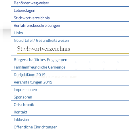
Behördenwegweiser
Lebenslagen
Stichwortverzeichnis
Sie sind hier:
/
/
/
Stichwo
Startseite
Aktuell
Service BW
Verfahrensbeschreibungen
Links
Notruftafel / Gesundheitswesen
Stichwortverzeichnis
Gemeinde
Bürgerschaftliches Engagement
A
B
C
D
E
F
G
H
Familienfreundliche Gemeinde
N
O
P
Q
R
S
T
U
Dorfjubiläum 2019
DATEN-ERHEBUNGEN ONLINE
Veranstaltungen 2019
Impressionen
Sponsoren
Leistungen
Statistische Datenerhebung - Daten online melden
Ortschronik
Kontakt
Inklusion
Öffentliche Einrichtungen