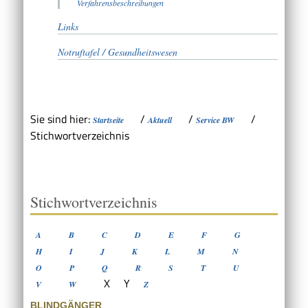
Verfahrensbeschreibungen
Links
Notruftafel / Gesundheitswesen
Sie sind hier:
/
/
/
Startseite
Aktuell
Service BW
Stichwortverzeichnis
Stichwortverzeichnis
A
B
C
D
E
F
G
H
I
J
K
L
M
N
O
P
Q
R
S
T
U
X
Y
V
W
Z
BLINDGÄNGER