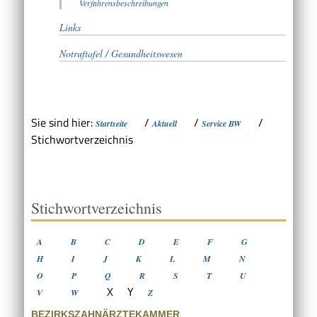
Verfahrensbeschreibungen
Links
Notruftafel / Gesundheitswesen
Sie sind hier:
/
/
/
Startseite
Aktuell
Service BW
Stichwortverzeichnis
Stichwortverzeichnis
A
B
C
D
E
F
G
H
I
J
K
L
M
N
O
P
Q
R
S
T
U
X
Y
V
W
Z
BEZIRKSZAHNÄRZTEKAMMER