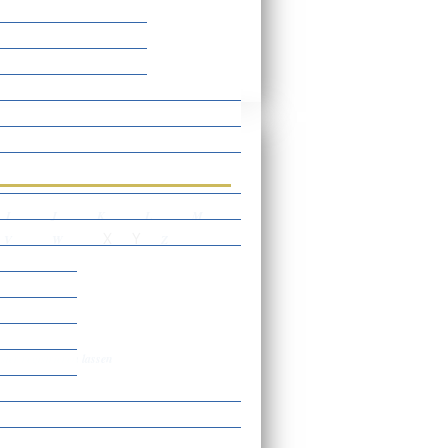
rtverzeichnis
I
J
K
L
M
X
Y
V
W
Z
er registrieren lassen