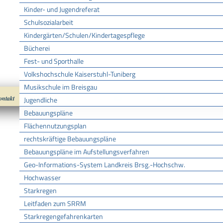
Kinder- und Jugendreferat
Schulsozialarbeit
Kindergärten/Schulen/Kindertagespflege
Bücherei
Fest- und Sporthalle
Volkshochschule Kaiserstuhl-Tuniberg
Musikschule im Breisgau
ontakt
Impressum
Datenschutz
nach oben
Cookies
Jugendliche
Bebauungspläne
Flächennutzungsplan
rechtskräftige Bebauungspläne
Bebauungspläne im Aufstellungsverfahren
Geo-Informations-System Landkreis Brsg.-Hochschw.
Hochwasser
Starkregen
Leitfaden zum SRRM
Starkregengefahrenkarten