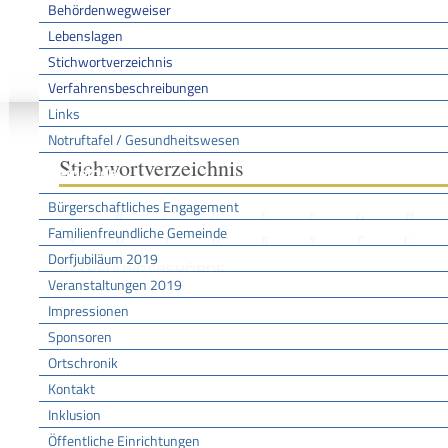
Behördenwegweiser
Lebenslagen
Stichwortverzeichnis
Sie sind hier:
/
/
/
Stichwo
Startseite
Aktuell
Service BW
Verfahrensbeschreibungen
Links
Notruftafel / Gesundheitswesen
Stichwortverzeichnis
Gemeinde
Bürgerschaftliches Engagement
A
B
C
D
E
F
G
H
Familienfreundliche Gemeinde
N
O
P
Q
R
S
T
U
Dorfjubiläum 2019
BETREUUNGSBEHÖRDE
Veranstaltungen 2019
Impressionen
Sponsoren
Leistungen
Vorsorgevollmacht und Betreuungsverfügung im Zentralen Vorsorgeregist
Ortschronik
Kontakt
Inklusion
Öffentliche Einrichtungen