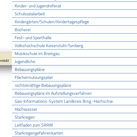
Kinder- und Jugendreferat
Schulsozialarbeit
Kindergärten/Schulen/Kindertagespflege
Bücherei
Fest- und Sporthalle
Volkshochschule Kaiserstuhl-Tuniberg
Musikschule im Breisgau
ontakt
Impressum
Datenschutz
nach oben
Cookies
Jugendliche
Bebauungspläne
Flächennutzungsplan
rechtskräftige Bebauungspläne
Bebauungspläne im Aufstellungsverfahren
Geo-Informations-System Landkreis Brsg.-Hochschw.
Hochwasser
Starkregen
Leitfaden zum SRRM
Starkregengefahrenkarten