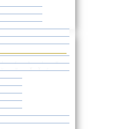
rtverzeichnis
I
J
K
L
M
X
Y
V
W
Z