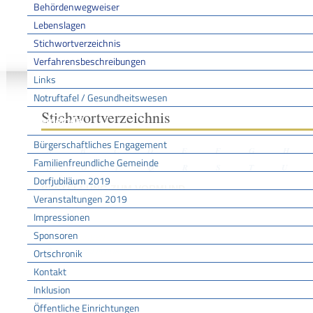
Behördenwegweiser
Lebenslagen
Stichwortverzeichnis
Sie sind hier:
/
/
/
Stichwo
Startseite
Aktuell
Service BW
Verfahrensbeschreibungen
Links
Notruftafel / Gesundheitswesen
Stichwortverzeichnis
Gemeinde
Bürgerschaftliches Engagement
A
B
C
D
E
F
G
H
Familienfreundliche Gemeinde
N
O
P
Q
R
S
T
U
Dorfjubiläum 2019
BESTELLUNG ZUM VORMUND
Veranstaltungen 2019
Impressionen
Sponsoren
Leistungen
Vormund bestellen
Ortschronik
Kontakt
Inklusion
Öffentliche Einrichtungen