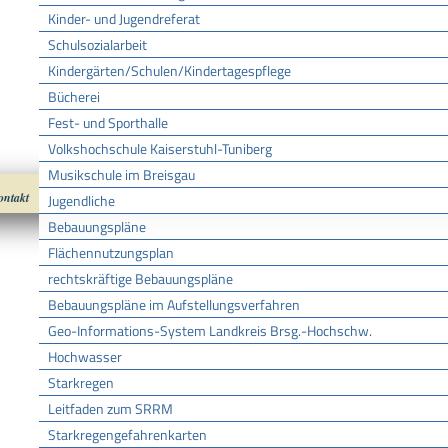
Kinder- und Jugendreferat
Schulsozialarbeit
Kindergärten/Schulen/Kindertagespflege
Bücherei
Fest- und Sporthalle
Volkshochschule Kaiserstuhl-Tuniberg
Musikschule im Breisgau
ontakt
Impressum
Datenschutz
nach oben
Cookies
Jugendliche
Bebauungspläne
Flächennutzungsplan
rechtskräftige Bebauungspläne
Bebauungspläne im Aufstellungsverfahren
Geo-Informations-System Landkreis Brsg.-Hochschw.
Hochwasser
Starkregen
Leitfaden zum SRRM
Starkregengefahrenkarten