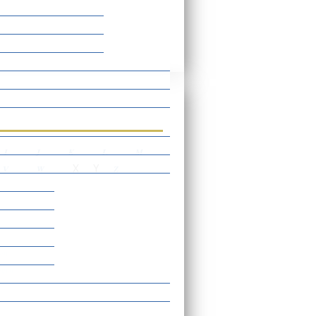
rtverzeichnis
I
J
K
L
M
X
Y
V
W
Z
gen
agen