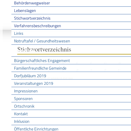
Behördenwegweiser
Lebenslagen
Stichwortverzeichnis
Sie sind hier:
/
/
/
Stichwo
Startseite
Aktuell
Service BW
Verfahrensbeschreibungen
Links
Notruftafel / Gesundheitswesen
Stichwortverzeichnis
Gemeinde
Bürgerschaftliches Engagement
A
B
C
D
E
F
G
H
Familienfreundliche Gemeinde
N
O
P
Q
R
S
T
U
Dorfjubiläum 2019
BERUFLICHES GYMNASIUM
Veranstaltungen 2019
Impressionen
Sponsoren
Leistungen
Berufliches Gymnasium (dreijährige Aufbauform) - Aufnahme beantra
Ortschronik
Berufliches Gymnasium (sechsjährige Aufbauform) - Aufnahme beantr
Kontakt
Inklusion
Öffentliche Einrichtungen