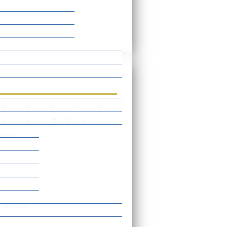
rtverzeichnis
I
J
K
L
M
X
Y
V
W
Z
ORM)
 Breisgau)