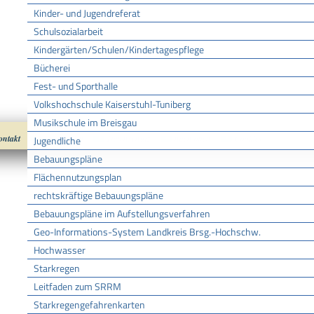
Kinder- und Jugendreferat
Schulsozialarbeit
Kindergärten/Schulen/Kindertagespflege
Bücherei
Fest- und Sporthalle
Volkshochschule Kaiserstuhl-Tuniberg
Musikschule im Breisgau
ontakt
Impressum
Datenschutz
nach oben
Cookies
Jugendliche
Bebauungspläne
Flächennutzungsplan
rechtskräftige Bebauungspläne
Bebauungspläne im Aufstellungsverfahren
Geo-Informations-System Landkreis Brsg.-Hochschw.
Hochwasser
Starkregen
Leitfaden zum SRRM
Starkregengefahrenkarten