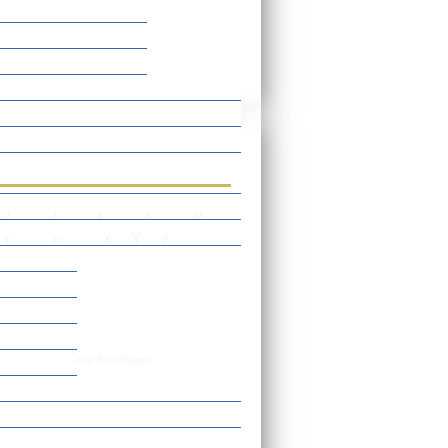
rtverzeichnis
I
J
K
L
M
X
Y
V
W
Z
chtliche Anordnung beantragen