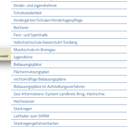
Organisationseinheiten
Kinder- und Jugendreferat
Fachbereich Baurecht und Denkmalschutz
Schulsozialarbeit
Kindergärten/Schulen/Kindertagespflege
Bücherei
Fest- und Sporthalle
Volkshochschule Kaiserstuhl-Tuniberg
Musikschule im Breisgau
ontakt
Impressum
Datenschutz
nach oben
Cookies
Jugendliche
Bebauungspläne
Flächennutzungsplan
rechtskräftige Bebauungspläne
Bebauungspläne im Aufstellungsverfahren
Geo-Informations-System Landkreis Brsg.-Hochschw.
Hochwasser
Starkregen
Leitfaden zum SRRM
Starkregengefahrenkarten