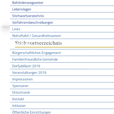
Behördenwegweiser
Lebenslagen
Stichwortverzeichnis
Sie sind hier:
/
/
/
Stichwo
Startseite
Aktuell
Service BW
Verfahrensbeschreibungen
Links
Notruftafel / Gesundheitswesen
Stichwortverzeichnis
Gemeinde
Bürgerschaftliches Engagement
A
B
C
D
E
F
G
H
Familienfreundliche Gemeinde
N
O
P
Q
R
S
T
U
Dorfjubiläum 2019
BENUTZUNG STRASSENFLÄCHE (BAUEN)
Veranstaltungen 2019
Impressionen
Sponsoren
Leistungen
Sondernutzungen auf öffentlichen Straßen - Erlaubnis und Verkehrsre
Ortschronik
Benutzung der Straßenfläche beim Bauen beantragen
Kontakt
Inklusion
Öffentliche Einrichtungen