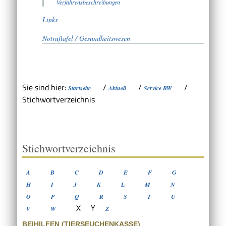
Verfahrensbeschreibungen
Links
Notruftafel / Gesundheitswesen
Sie sind hier:
/
/
/
Startseite
Aktuell
Service BW
Stichwortverzeichnis
Stichwortverzeichnis
A
B
C
D
E
F
G
H
I
J
K
L
M
N
O
P
Q
R
S
T
U
X
Y
V
W
Z
BEIHILFEN (TIERSEUCHENKASSE)