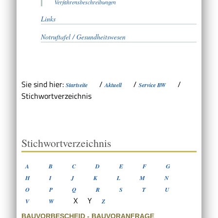
Verfahrensbeschreibungen
Links
Notruftafel / Gesundheitswesen
Sie sind hier:
/
/
/
Startseite
Aktuell
Service BW
Stichwortverzeichnis
Stichwortverzeichnis
A
B
C
D
E
F
G
H
I
J
K
L
M
N
O
P
Q
R
S
T
U
X
Y
V
W
Z
BAUVORBESCHEID - BAUVORANFRAGE