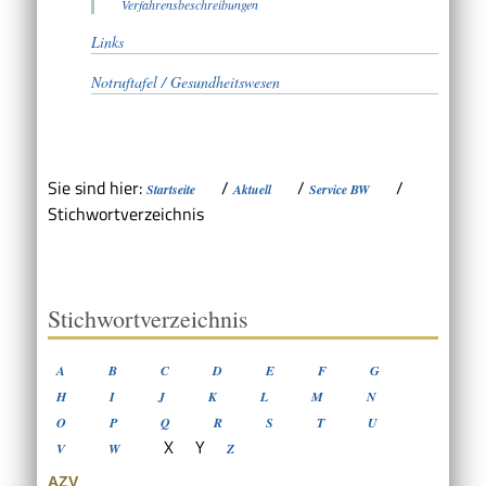
Verfahrensbeschreibungen
Links
Notruftafel / Gesundheitswesen
Sie sind hier:
/
/
/
Startseite
Aktuell
Service BW
Stichwortverzeichnis
Stichwortverzeichnis
A
B
C
D
E
F
G
H
I
J
K
L
M
N
O
P
Q
R
S
T
U
X
Y
V
W
Z
AZV