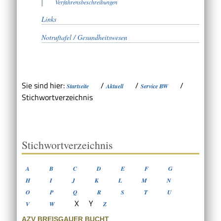
Verfahrensbeschreibungen
Links
Notruftafel / Gesundheitswesen
Sie sind hier:
/
/
/
Startseite
Aktuell
Service BW
Stichwortverzeichnis
Stichwortverzeichnis
A
B
C
D
E
F
G
H
I
J
K
L
M
N
O
P
Q
R
S
T
U
X
Y
V
W
Z
AZV BREISGAUER BUCHT