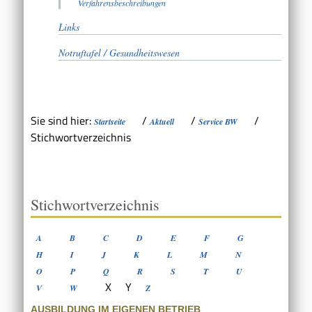
Verfahrensbeschreibungen
Links
Notruftafel / Gesundheitswesen
Sie sind hier:
/
/
/
Startseite
Aktuell
Service BW
Stichwortverzeichnis
Stichwortverzeichnis
A
B
C
D
E
F
G
H
I
J
K
L
M
N
O
P
Q
R
S
T
U
X
Y
V
W
Z
AUSBILDUNG IM EIGENEN BETRIEB