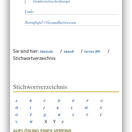
Verfahrensbeschreibungen
Links
Notruftafel / Gesundheitswesen
Sie sind hier:
/
/
/
Startseite
Aktuell
Service BW
Stichwortverzeichnis
Stichwortverzeichnis
A
B
C
D
E
F
G
H
I
J
K
L
M
N
O
P
Q
R
S
T
U
X
Y
V
W
Z
AUFLÖSUNG EINES VEREINS