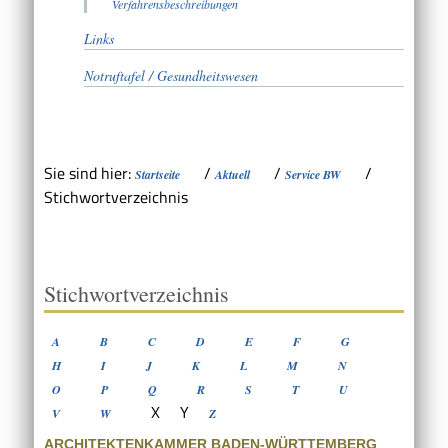
Verfahrensbeschreibungen
Links
Notruftafel / Gesundheitswesen
Sie sind hier:
/
/
/
Startseite
Aktuell
Service BW
Stichwortverzeichnis
Stichwortverzeichnis
A
B
C
D
E
F
G
H
I
J
K
L
M
N
O
P
Q
R
S
T
U
X
Y
V
W
Z
ARCHITEKTENKAMMER BADEN-WÜRTTEMBERG