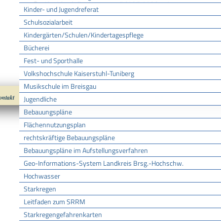
Abweichende Regelungen zum Schichtbetrieb beantragen
Kinder- und Jugendreferat
Schulsozialarbeit
Kindergärten/Schulen/Kindertagespflege
Bücherei
Fest- und Sporthalle
Volkshochschule Kaiserstuhl-Tuniberg
Musikschule im Breisgau
ontakt
Impressum
Datenschutz
nach oben
Cookies
Jugendliche
Bebauungspläne
Flächennutzungsplan
rechtskräftige Bebauungspläne
Bebauungspläne im Aufstellungsverfahren
Geo-Informations-System Landkreis Brsg.-Hochschw.
Hochwasser
Starkregen
Leitfaden zum SRRM
Starkregengefahrenkarten