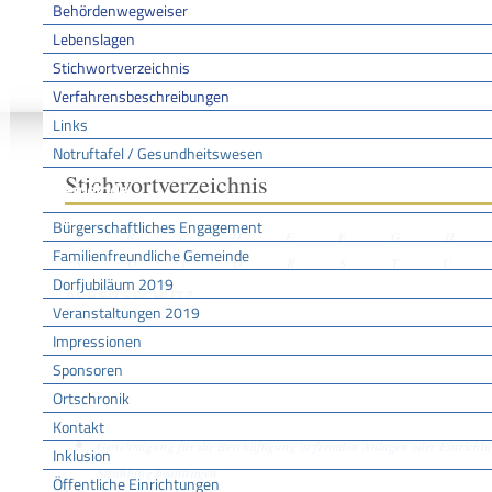
Behördenwegweiser
Lebenslagen
Stichwortverzeichnis
Sie sind hier:
/
/
/
Stichwo
Startseite
Aktuell
Service BW
Verfahrensbeschreibungen
Links
Notruftafel / Gesundheitswesen
Stichwortverzeichnis
Gemeinde
Bürgerschaftliches Engagement
A
B
C
D
E
F
G
H
Familienfreundliche Gemeinde
N
O
P
Q
R
S
T
U
Dorfjubiläum 2019
ARBEITSSCHUTZ
Veranstaltungen 2019
Impressionen
Sponsoren
Leistungen
Fachkraft für Arbeitssicherheit benennen
Ortschronik
Erlaubnis für die Durchführung von Begasungen beantragen
Kontakt
Genehmigung für die Beschäftigung in fremden Anlagen oder Einrichtun
Inklusion
Strahlung beantragen
Öffentliche Einrichtungen