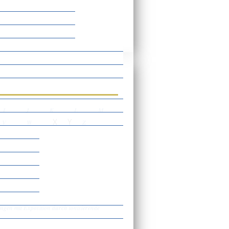
rtverzeichnis
I
J
K
L
M
X
Y
V
W
Z
gen mit Exposition durch ionisierende