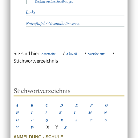
Verfahrensbeschreibungen
Links
Notruftafel / Gesundheitswesen
Sie sind hier:
/
/
/
Startseite
Aktuell
Service BW
Stichwortverzeichnis
Stichwortverzeichnis
A
B
C
D
E
F
G
H
I
J
K
L
M
N
O
P
Q
R
S
T
U
X
Y
V
W
Z
ANMELDUNG - SCHULE