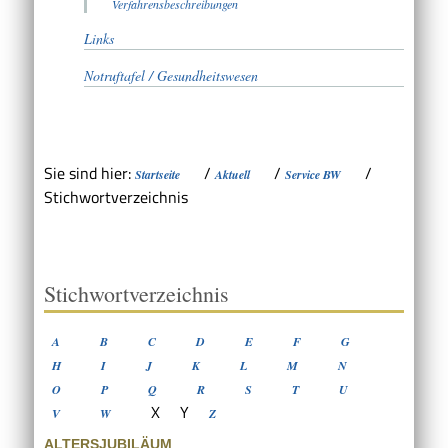
Verfahrensbeschreibungen
Links
Notruftafel / Gesundheitswesen
Sie sind hier:
/
/
/
Startseite
Aktuell
Service BW
Stichwortverzeichnis
Stichwortverzeichnis
A
B
C
D
E
F
G
H
I
J
K
L
M
N
O
P
Q
R
S
T
U
X
Y
V
W
Z
ALTERSJUBILÄUM