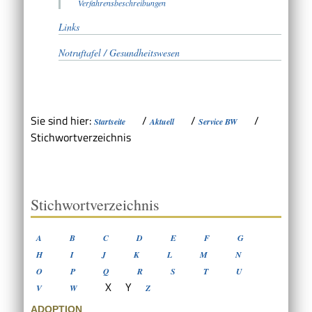
Verfahrensbeschreibungen
Links
Notruftafel / Gesundheitswesen
Sie sind hier:
/
/
/
Startseite
Aktuell
Service BW
Stichwortverzeichnis
Stichwortverzeichnis
A
B
C
D
E
F
G
H
I
J
K
L
M
N
O
P
Q
R
S
T
U
X
Y
V
W
Z
ADOPTION