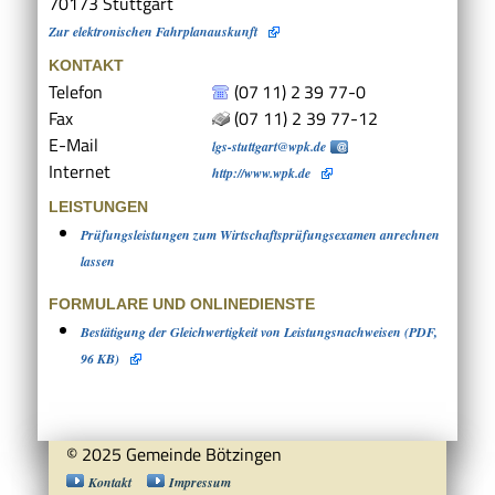
70173
Stuttgart
Zur elektronischen Fahrplanauskunft
KONTAKT
Telefon
(07
11) 2
39
77-0
Fax
(07
11) 2
39
77-12
E-Mail
lgs-stuttgart@wpk.de
Internet
http://www.wpk.de
LEISTUNGEN
Prüfungsleistungen zum Wirtschaftsprüfungsexamen anrechnen
lassen
FORMULARE UND ONLINEDIENSTE
Bestätigung der Gleichwertigkeit von Leistungsnachweisen (PDF,
96 KB)
© 2025 Gemeinde Bötzingen
Kontakt
Impressum