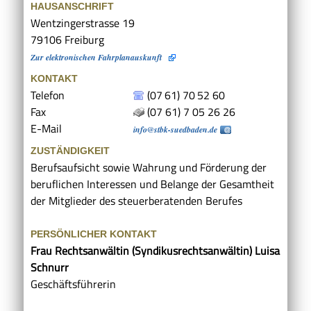
HAUSANSCHRIFT
Wentzingerstrasse 19
79106
Freiburg
Zur elektronischen Fahrplanauskunft
KONTAKT
Telefon
(07
61) 70
52
60
Fax
(07
61) 7
05
26
26
E-Mail
info@stbk-suedbaden.de
ZUSTÄNDIGKEIT
Berufsaufsicht sowie Wahrung und Förderung der
beruflichen Interessen und Belange der Gesamtheit
der Mitglieder des steuerberatenden Berufes
PERSÖNLICHER KONTAKT
Frau
Rechtsanwältin (Syndikusrechtsanwältin)
Luisa
Schnurr
Geschäftsführerin